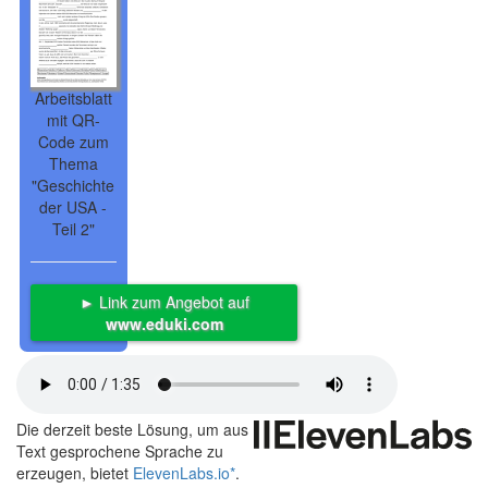
Arbeitsblatt
mit QR-
Code zum
Thema
"Geschichte
der USA -
Teil 2"
► Link zum Angebot auf
www.eduki.com
Die derzeit beste Lösung, um aus
Text gesprochene Sprache zu
erzeugen, bietet
ElevenLabs.io
*
.