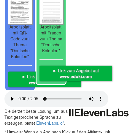
Arbeitsblatt
Arbeitsblatt
mit QR-
mit Fragen
Code zum
zum Thema
Thema
"Deutsche
"Deutsche
Kolonien"
Kolonien"
► Link zum Angebot auf
► Link zum Angebot auf
www.eduki.com
www.eduki.com
Die derzeit beste Lösung, um aus
Text gesprochene Sprache zu
erzeugen, bietet
ElevenLabs.io
*
.
* Hinweis:
Wenn ein Abo nach Klick auf den Affiliate-Link