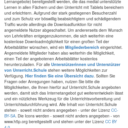
Lernangebote) bereitgestellt werden, die das medial unterstützte
Lernen in allen Fächern und den Unterricht mit Tablets bereichern
und erleichtern. Aufgrund der stark gestiegenen Besucherzahl
und zum Schutz vor böswillig beabsichtigtem und schädigendem
Traffic wurde allerdings die Downloadfunktion für nicht
angemeldete Nutzer abgeschaltet. Um andererseits dem Wunsch
von Lehrkräften entgegenzukommen, die sich weiterhin eine
kostenlose Downloadmöglichkeit für einen großen Teil der
Arbeitsblätter wünschen, wird ein
Mitgliederbereich
eingerichtet.
Angemeldete Mitglieder haben also weiterhin die Möglichkeit,
einen Teil der angebotenen Arbeitsblätter kostenlos
herunterzuladen. Für alle
Unterstützerinnen und Unterstützer
von Unterricht.Schule
stehen weitere Möglichkeiten zur
Verfügung.
Hier finden Sie eine Übersicht dazu
. Sollten Sie
Fragen oder Anregungen haben, nutzen Sie bitte die
Möglichkeiten, die Ihnen hierfür auf Unterricht.Schule angeboten
werden, damit sich das Internetangebot gut weiterentwickeln lässt
und ein nützliches Werkzeug für die Unterrichtsvorbereitung und
Unterrichtsdurchführung wird. Alle Inhalt von Unterricht.Schule
stehen - soweit nicht anders angegeben - unter der Lizenz
CC-
BY-SA
. Die Icons werden - soweit nicht anders angegeben - von
www.h5p.org bereitgestellt und stehen unter der Lizenz
CC BY
4.0
.