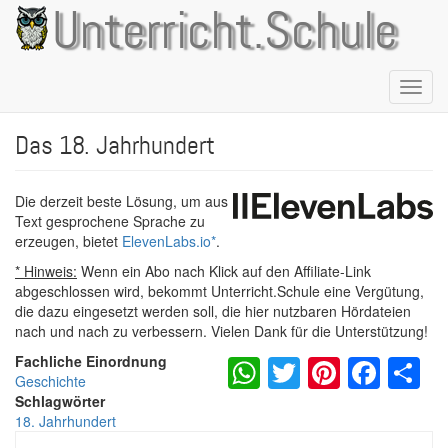
Direkt
Unterricht.Schule
zum
Inhalt
Naviga
aktivie
Das 18. Jahrhundert
Die derzeit beste Lösung, um aus
Text gesprochene Sprache zu
erzeugen, bietet
ElevenLabs.io
*
.
* Hinweis:
Wenn ein Abo nach Klick auf den Affiliate-Link
abgeschlossen wird, bekommt Unterricht.Schule eine Vergütung,
die dazu eingesetzt werden soll, die hier nutzbaren Hördateien
nach und nach zu verbessern. Vielen Dank für die Unterstützung!
WhatsApp
Twitter
Pintere
Fac
S
Fachliche Einordnung
Geschichte
Schlagwörter
18. Jahrhundert