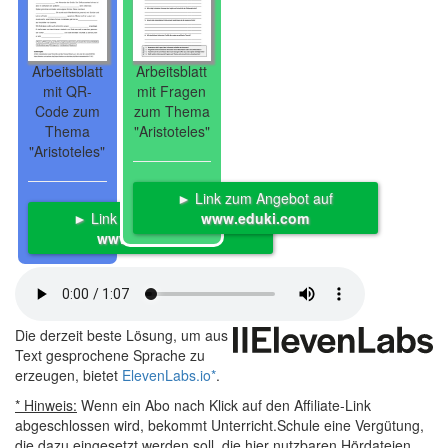
Arbeitsblatt
Arbeitsblatt
mit QR-
mit Fragen
Code zum
zum Thema
Thema
"Aristoteles"
"Aristoteles"
► Link zum Angebot auf
► Link zum Angebot auf
www.eduki.com
www.eduki.com
Die derzeit beste Lösung, um aus
Text gesprochene Sprache zu
erzeugen, bietet
ElevenLabs.io
*
.
* Hinweis:
Wenn ein Abo nach Klick auf den Affiliate-Link
abgeschlossen wird, bekommt Unterricht.Schule eine Vergütung,
die dazu eingesetzt werden soll, die hier nutzbaren Hördateien