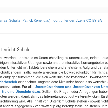
ichael Schulte, Patrick Kenel u.a.) - dort unter der Lizenz CC-BY-SA
terricht.Schule
kelt worden, Lehrkräfte im Unterrichtsalltag zu unterstützen, indem neuar
rigen interaktiven Übungen sowie andere interaktive Lernangebote) ber
 den Unterricht mit Tablets bereichern und erleichtern. Aufgrund der 
 schädigendem Traffic wurde allerdings die Downloadfunktion für nicht
 entgegenzukommen, die sich weiterhin eine kostenlose Downloadmögli
ederbereich
eingerichtet. Angemeldete Mitglieder haben also weiterhin d
unterzuladen. Für alle
Unterstützerinnen und Unterstützer von Unte
n Sie eine Übersicht dazu
. Sollten Sie Fragen oder Anregungen haben,
boten werden, damit sich das Internetangebot gut weiterentwickeln läss
urchführung wird. Alle Inhalt von Unterricht.Schule stehen - soweit nic
cht anders angegeben - von www.h5p.org bereitgestellt und stehen unte