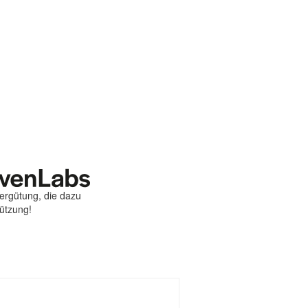
Vergütung, die dazu
tützung!
st
ebook
hare