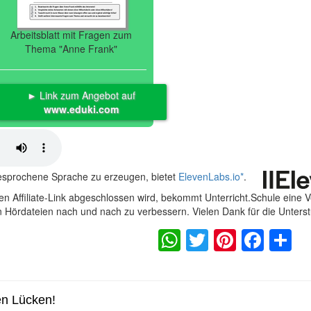
Arbeitsblatt mit Fragen zum
Thema "Anne Frank"
► Link zum Angebot auf
www.eduki.com
gesprochene Sprache zu erzeugen, bietet
ElevenLabs.io
*
.
n Affiliate-Link abgeschlossen wird, bekommt Unterricht.Schule eine 
en Hördateien nach und nach zu verbessern. Vielen Dank für die Unters
WhatsApp
Twitter
Pintere
Fac
S