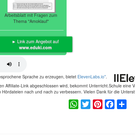
Arbeitsblatt mit Fragen zum
Thema "Amoklauf"
► Link zum Angebot auf
www.eduki.com
gesprochene Sprache zu erzeugen, bietet
ElevenLabs.io
*
.
n Affiliate-Link abgeschlossen wird, bekommt Unterricht.Schule eine 
en Hördateien nach und nach zu verbessern. Vielen Dank für die Unters
WhatsApp
Twitter
Pintere
Fac
S