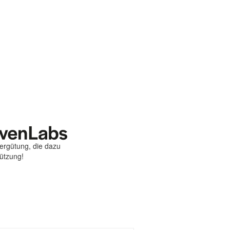
Vergütung, die dazu
tützung!
st
ebook
hare