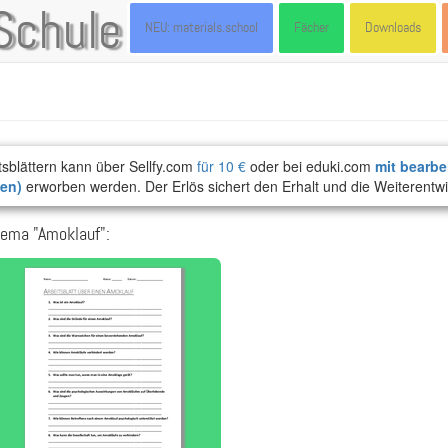
Schule
NEU: materials.school
Fächer
Downloads
tsblättern kann über Sellfy.com
für 10 €
oder bei eduki.com
mit bearbe
ten)
erworben werden. Der Erlös sichert den Erhalt und die Weiterentwi
hema "Amoklauf":