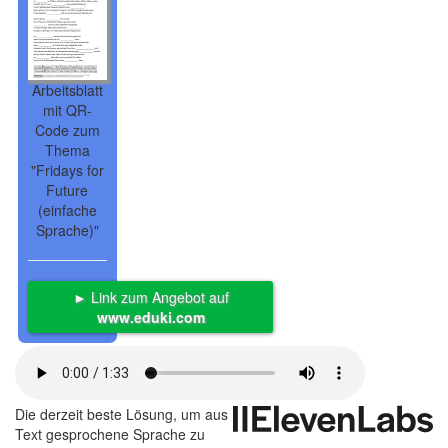
Arbeitsblatt
mit QR-
Code zum
Thema
"Fridays for
Future
(einfache
Sprache)"
► Link zum Angebot auf
www.eduki.com
Die derzeit beste Lösung, um aus
Text gesprochene Sprache zu