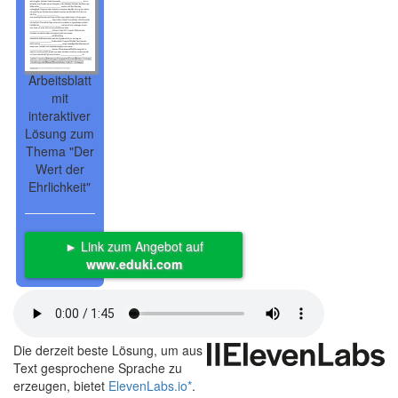
Arbeitsblatt
mit
interaktiver
Lösung zum
Thema "Der
Wert der
Ehrlichkeit"
► Link zum Angebot auf
www.eduki.com
Die derzeit beste Lösung, um aus
Text gesprochene Sprache zu
erzeugen, bietet
ElevenLabs.io
*
.