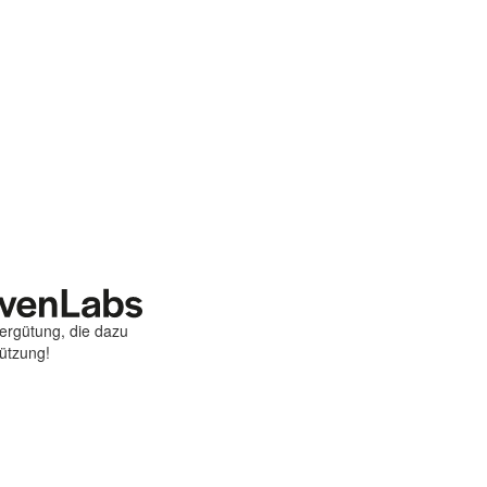
Vergütung, die dazu
tützung!
st
ebook
hare