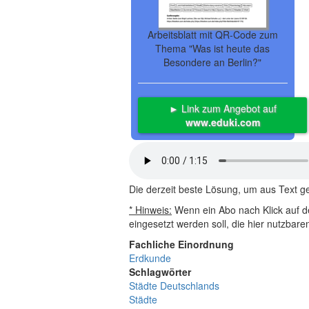
Arbeitsblatt mit QR-Code zum
Thema "Was ist heute das
Besondere an Berlin?"
► Link zum Angebot auf
www.eduki.com
Die derzeit beste Lösung, um aus Text 
* Hinweis:
Wenn ein Abo nach Klick auf de
eingesetzt werden soll, die hier nutzbar
Fachliche Einordnung
Erdkunde
Schlagwörter
Städte Deutschlands
Städte