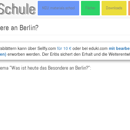
Schule
NEU: materials.school
Fächer
Downloads
re an Berlin?
tsblättern kann über Sellfy.com
für 10 €
oder bei eduki.com
mit bearbe
ten)
erworben werden. Der Erlös sichert den Erhalt und die Weiterentwi
ema "Was ist heute das Besondere an Berlin?":