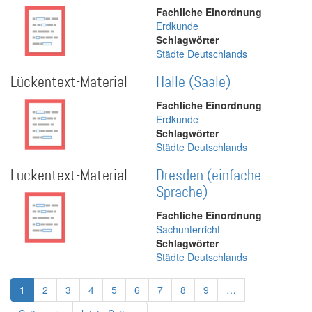
Fachliche Einordnung
Erdkunde
Schlagwörter
Städte Deutschlands
Lückentext-Material
Halle (Saale)
Fachliche Einordnung
Erdkunde
Schlagwörter
Städte Deutschlands
Lückentext-Material
Dresden (einfache
Sprache)
Fachliche Einordnung
Sachunterricht
Schlagwörter
Städte Deutschlands
Seitennummerierung
Aktuelle
1
Page
2
Page
3
Page
4
Page
5
Page
6
Page
7
Page
8
Page
9
…
Seite