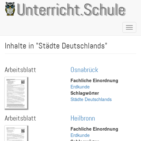
Direkt
Unterricht.Schule
zum
Inhalt
Naviga
aktivie
Inhalte in "Städte Deutschlands"
Arbeitsblatt
Osnabrück
Fachliche Einordnung
Erdkunde
Schlagwörter
Städte Deutschlands
Arbeitsblatt
Heilbronn
Fachliche Einordnung
Erdkunde