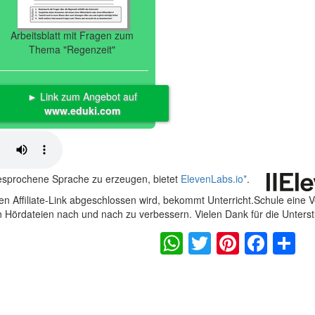
Arbeitsblatt mit Fragen zum
Thema "Regenzeit"
► Link zum Angebot auf
www.eduki.com
gesprochene Sprache zu erzeugen, bietet
ElevenLabs.io
*
.
n Affiliate-Link abgeschlossen wird, bekommt Unterricht.Schule eine 
en Hördateien nach und nach zu verbessern. Vielen Dank für die Unters
WhatsApp
Twitter
Pintere
Fac
S