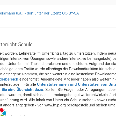
Heinimann u.a.) - dort unter der Lizenz CC-BY-SA
terricht.Schule
kelt worden, Lehrkräfte im Unterrichtsalltag zu unterstützen, indem neuar
rigen interaktiven Übungen sowie andere interaktive Lernangebote) ber
 den Unterricht mit Tablets bereichern und erleichtern. Aufgrund der 
 schädigendem Traffic wurde allerdings die Downloadfunktion für nicht
 entgegenzukommen, die sich weiterhin eine kostenlose Downloadmögli
ederbereich
eingerichtet. Angemeldete Mitglieder haben also weiterhin d
unterzuladen. Für alle
Unterstützerinnen und Unterstützer von Unte
n Sie eine Übersicht dazu
. Sollten Sie Fragen oder Anregungen haben,
boten werden, damit sich das Internetangebot gut weiterentwickeln läss
urchführung wird. Alle Inhalt von Unterricht.Schule stehen - soweit nic
cht anders angegeben - von www.h5p.org bereitgestellt und stehen unte