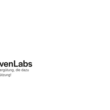
Vergütung, die dazu
tützung!
st
ebook
hare