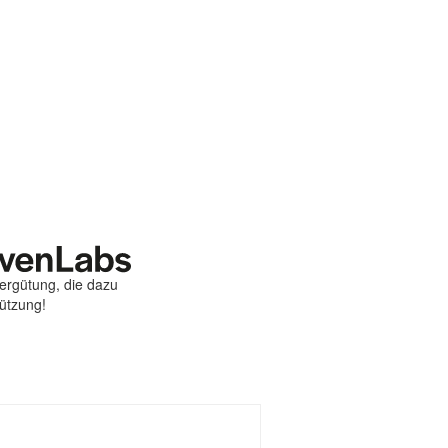
Vergütung, die dazu
tützung!
st
ebook
hare