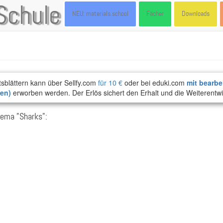
Schule
NEU: materials.school
Fächer
Downloads
tsblättern kann über Sellfy.com
für 10 €
oder bei eduki.com
mit bearbe
ten)
erworben werden. Der Erlös sichert den Erhalt und die Weiterentwi
hema "Sharks":