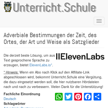
Direkt
Unterricht.Schule
zum
Inhalt
Naviga
aktivie
Adverbiale Bestimmungen der Zeit, des
Ortes, der Art und Weise als Satzglieder
Die derzeit beste Lösung, um aus
Text gesprochene Sprache zu
erzeugen, bietet
ElevenLabs.io
*
.
* Hinweis:
Wenn ein Abo nach Klick auf den Affiliate-Link
abgeschlossen wird, bekommt Unterricht.Schule eine Vergütung,
die dazu eingesetzt werden soll, die hier nutzbaren Hördateien
nach und nach zu verbessern. Vielen Dank für die Unterstützung!
WhatsApp
Twitter
Pintere
Fac
S
Fachliche Einordnung
Deutsch
Schlagwörter