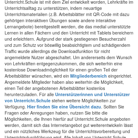
Unterricht.Schule ist mit dem Ziel entwickelt worden, Lehrkräfte im
Unterrichtsalltag zu unterstützen, indem neuartige
Unterrichtsmaterialien (z.B. Arbeitsblätter mit QR-Code mit dazu
gehörigen interaktiven Übungen sowie andere interaktive
Lernangebote) bereitgestellt werden, die das medial unterstützte
Lernen in allen Fächern und den Unterricht mit Tablets bereichern
und erleichtern. Aufgrund der stark gestiegenen Besucherzahl
und zum Schutz vor böswillig beabsichtigtem und schädigendem
Traffic wurde allerdings die Downloadfunktion für nicht
angemeldete Nutzer abgeschaltet. Um andererseits dem Wunsch
von Lehrkräften entgegenzukommen, die sich weiterhin eine
kostenlose Downloadmöglichkeit für einen großen Teil der
Arbeitsblätter wünschen, wird ein
Mitgliederbereich
eingerichtet.
Angemeldete Mitglieder haben also weiterhin die Möglichkeit,
einen Teil der angebotenen Arbeitsblätter kostenlos
herunterzuladen. Für alle
Unterstützerinnen und Unterstützer
von Unterricht.Schule
stehen weitere Möglichkeiten zur
Verfügung.
Hier finden Sie eine Übersicht dazu
. Sollten Sie
Fragen oder Anregungen haben, nutzen Sie bitte die
Möglichkeiten, die Ihnen hierfür auf Unterricht.Schule angeboten
werden, damit sich das Internetangebot gut weiterentwickeln lässt
und ein nützliches Werkzeug für die Unterrichtsvorbereitung und
Unterrichtsdurchführung wird. Alle Inhalt von Unterricht.Schule