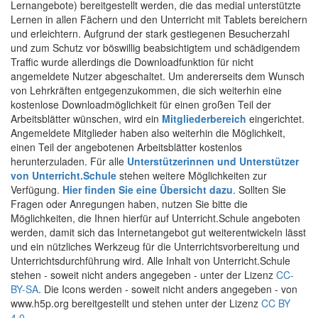
Lernangebote) bereitgestellt werden, die das medial unterstützte
Lernen in allen Fächern und den Unterricht mit Tablets bereichern
und erleichtern. Aufgrund der stark gestiegenen Besucherzahl
und zum Schutz vor böswillig beabsichtigtem und schädigendem
Traffic wurde allerdings die Downloadfunktion für nicht
angemeldete Nutzer abgeschaltet. Um andererseits dem Wunsch
von Lehrkräften entgegenzukommen, die sich weiterhin eine
kostenlose Downloadmöglichkeit für einen großen Teil der
Arbeitsblätter wünschen, wird ein
Mitgliederbereich
eingerichtet.
Angemeldete Mitglieder haben also weiterhin die Möglichkeit,
einen Teil der angebotenen Arbeitsblätter kostenlos
herunterzuladen. Für alle
Unterstützerinnen und Unterstützer
von Unterricht.Schule
stehen weitere Möglichkeiten zur
Verfügung.
Hier finden Sie eine Übersicht dazu
. Sollten Sie
Fragen oder Anregungen haben, nutzen Sie bitte die
Möglichkeiten, die Ihnen hierfür auf Unterricht.Schule angeboten
werden, damit sich das Internetangebot gut weiterentwickeln lässt
und ein nützliches Werkzeug für die Unterrichtsvorbereitung und
Unterrichtsdurchführung wird. Alle Inhalt von Unterricht.Schule
stehen - soweit nicht anders angegeben - unter der Lizenz
CC-
BY-SA
. Die Icons werden - soweit nicht anders angegeben - von
www.h5p.org bereitgestellt und stehen unter der Lizenz
CC BY
4.0
.