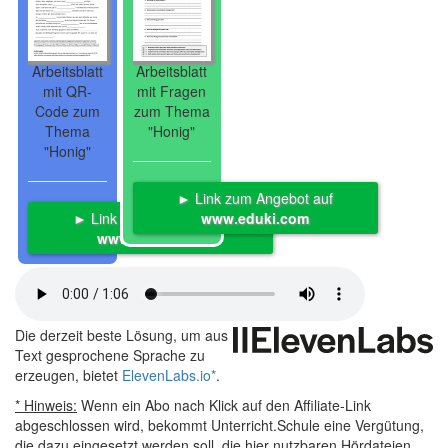
Arbeitsblatt
Arbeitsblatt
mit QR-
mit Fragen
Code zum
zum Thema
Thema
"Honig"
"Honig"
► Link zum Angebot auf
► Link zum Angebot auf
www.eduki.com
www.eduki.com
Die derzeit beste Lösung, um aus
Text gesprochene Sprache zu
erzeugen, bietet
ElevenLabs.io
*
.
* Hinweis:
Wenn ein Abo nach Klick auf den Affiliate-Link
abgeschlossen wird, bekommt Unterricht.Schule eine Vergütung,
die dazu eingesetzt werden soll, die hier nutzbaren Hördateien