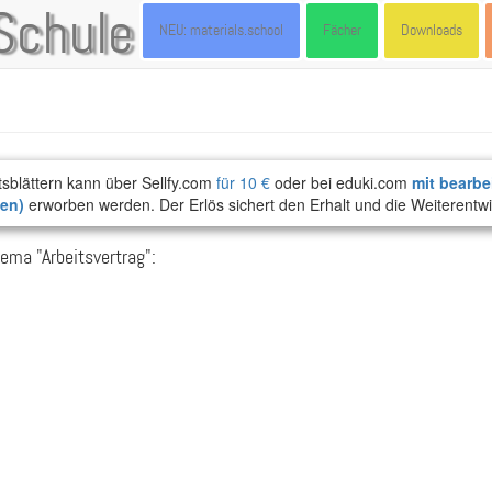
Schule
NEU: materials.school
Fächer
Downloads
tsblättern kann über Sellfy.com
für 10 €
oder bei eduki.com
mit bearbe
ten)
erworben werden. Der Erlös sichert den Erhalt und die Weiterentwi
ema "Arbeitsvertrag":