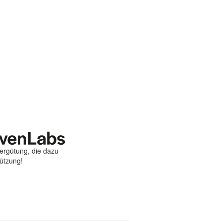
Vergütung, die dazu
tützung!
st
ebook
hare