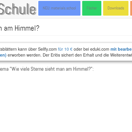
Schule
NEU: materials.school
Fächer
Downloads
an am Himmel?
tsblättern kann über Sellfy.com
für 10 €
oder bei eduki.com
mit bearbe
ten)
erworben werden. Der Erlös sichert den Erhalt und die Weiterentwi
ema "Wie viele Sterne sieht man am Himmel?":