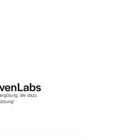
Vergütung, die dazu
tützung!
st
ebook
hare