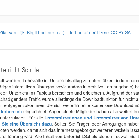
 Ziko van Dijk, Birgit Lachner u.a.) - dort unter der Lizenz CC-BY-SA
terricht.Schule
kelt worden, Lehrkräfte im Unterrichtsalltag zu unterstützen, indem neuar
rigen interaktiven Übungen sowie andere interaktive Lernangebote) ber
 den Unterricht mit Tablets bereichern und erleichtern. Aufgrund der 
 schädigendem Traffic wurde allerdings die Downloadfunktion für nicht
 entgegenzukommen, die sich weiterhin eine kostenlose Downloadmögli
ederbereich
eingerichtet. Angemeldete Mitglieder haben also weiterhin d
unterzuladen. Für alle
Unterstützerinnen und Unterstützer von Unte
n Sie eine Übersicht dazu
. Sollten Sie Fragen oder Anregungen haben,
boten werden, damit sich das Internetangebot gut weiterentwickeln läss
urchführung wird. Alle Inhalt von Unterricht.Schule stehen - soweit nic