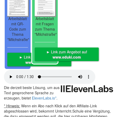
Arbeitsblatt
Arbeitsblatt
mit QR-
mit Fragen
Code zum
zum Thema
Thema
"Milchstraße"
"Milchstraße"
► Link zum Angebot auf
► Link zum Angebot auf
www.eduki.com
www.eduki.com
Die derzeit beste Lösung, um aus
Text gesprochene Sprache zu
erzeugen, bietet
ElevenLabs.io
*
.
* Hinweis:
Wenn ein Abo nach Klick auf den Affiliate-Link
abgeschlossen wird, bekommt Unterricht.Schule eine Vergütung,
die dazu eingesetzt werden soll, die hier nutzbaren Hördateien