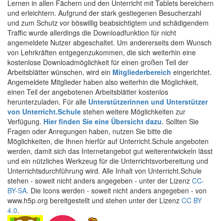
Lernen in allen Fächern und den Unterricht mit Tablets bereichern
und erleichtern. Aufgrund der stark gestiegenen Besucherzahl
und zum Schutz vor böswillig beabsichtigtem und schädigendem
Traffic wurde allerdings die Downloadfunktion für nicht
angemeldete Nutzer abgeschaltet. Um andererseits dem Wunsch
von Lehrkräften entgegenzukommen, die sich weiterhin eine
kostenlose Downloadmöglichkeit für einen großen Teil der
Arbeitsblätter wünschen, wird ein
Mitgliederbereich
eingerichtet.
Angemeldete Mitglieder haben also weiterhin die Möglichkeit,
einen Teil der angebotenen Arbeitsblätter kostenlos
herunterzuladen. Für alle
Unterstützerinnen und Unterstützer
von Unterricht.Schule
stehen weitere Möglichkeiten zur
Verfügung.
Hier finden Sie eine Übersicht dazu
. Sollten Sie
Fragen oder Anregungen haben, nutzen Sie bitte die
Möglichkeiten, die Ihnen hierfür auf Unterricht.Schule angeboten
werden, damit sich das Internetangebot gut weiterentwickeln lässt
und ein nützliches Werkzeug für die Unterrichtsvorbereitung und
Unterrichtsdurchführung wird. Alle Inhalt von Unterricht.Schule
stehen - soweit nicht anders angegeben - unter der Lizenz
CC-
BY-SA
. Die Icons werden - soweit nicht anders angegeben - von
www.h5p.org bereitgestellt und stehen unter der Lizenz
CC BY
4.0
.