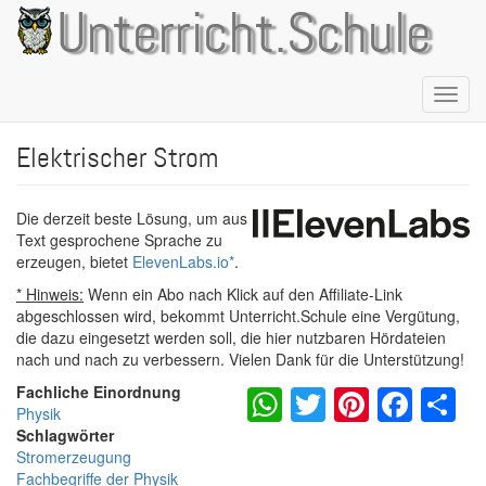
Direkt
Unterricht.Schule
zum
Inhalt
Naviga
aktivie
Elektrischer Strom
Die derzeit beste Lösung, um aus
Text gesprochene Sprache zu
erzeugen, bietet
ElevenLabs.io
*
.
* Hinweis:
Wenn ein Abo nach Klick auf den Affiliate-Link
abgeschlossen wird, bekommt Unterricht.Schule eine Vergütung,
die dazu eingesetzt werden soll, die hier nutzbaren Hördateien
nach und nach zu verbessern. Vielen Dank für die Unterstützung!
WhatsApp
Twitter
Pintere
Fac
S
Fachliche Einordnung
Physik
Schlagwörter
Stromerzeugung
Fachbegriffe der Physik