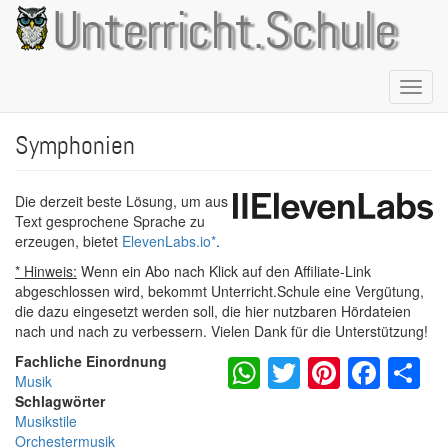
Direkt
Unterricht.Schule
zum
Inhalt
Naviga
aktivie
Symphonien
Die derzeit beste Lösung, um aus
Text gesprochene Sprache zu
erzeugen, bietet
ElevenLabs.io
*
.
* Hinweis:
Wenn ein Abo nach Klick auf den Affiliate-Link
abgeschlossen wird, bekommt Unterricht.Schule eine Vergütung,
die dazu eingesetzt werden soll, die hier nutzbaren Hördateien
nach und nach zu verbessern. Vielen Dank für die Unterstützung!
WhatsApp
Twitter
Pintere
Fac
S
Fachliche Einordnung
Musik
Schlagwörter
Musikstile
Orchestermusik