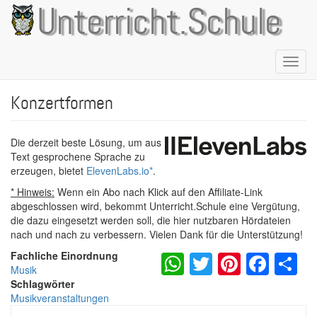
Direkt
Unterricht.Schule
zum
Inhalt
Naviga
aktivie
Konzertformen
Die derzeit beste Lösung, um aus
Text gesprochene Sprache zu
erzeugen, bietet
ElevenLabs.io
*
.
* Hinweis:
Wenn ein Abo nach Klick auf den Affiliate-Link
abgeschlossen wird, bekommt Unterricht.Schule eine Vergütung,
die dazu eingesetzt werden soll, die hier nutzbaren Hördateien
nach und nach zu verbessern. Vielen Dank für die Unterstützung!
WhatsApp
Twitter
Pintere
Fac
S
Fachliche Einordnung
Musik
Schlagwörter
Musikveranstaltungen