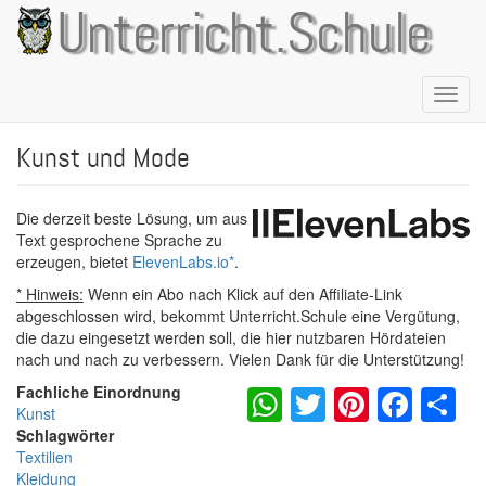
Direkt
Unterricht.Schule
zum
Inhalt
Naviga
aktivie
Kunst und Mode
Die derzeit beste Lösung, um aus
Text gesprochene Sprache zu
erzeugen, bietet
ElevenLabs.io
*
.
* Hinweis:
Wenn ein Abo nach Klick auf den Affiliate-Link
abgeschlossen wird, bekommt Unterricht.Schule eine Vergütung,
die dazu eingesetzt werden soll, die hier nutzbaren Hördateien
nach und nach zu verbessern. Vielen Dank für die Unterstützung!
WhatsApp
Twitter
Pintere
Fac
S
Fachliche Einordnung
Kunst
Schlagwörter
Textilien
Kleidung