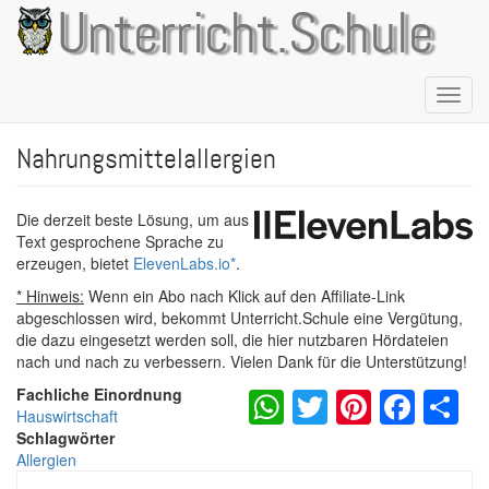
Direkt
Unterricht.Schule
zum
Inhalt
Naviga
aktivie
Nahrungsmittelallergien
Die derzeit beste Lösung, um aus
Text gesprochene Sprache zu
erzeugen, bietet
ElevenLabs.io
*
.
* Hinweis:
Wenn ein Abo nach Klick auf den Affiliate-Link
abgeschlossen wird, bekommt Unterricht.Schule eine Vergütung,
die dazu eingesetzt werden soll, die hier nutzbaren Hördateien
nach und nach zu verbessern. Vielen Dank für die Unterstützung!
WhatsApp
Twitter
Pintere
Fac
S
Fachliche Einordnung
Hauswirtschaft
Schlagwörter
Allergien