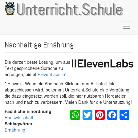
Direkt
Unterricht.Schule
zum
Inhalt
Naviga
aktivie
Nachhaltige Ernährung
Die derzeit beste Lösung, um aus
Text gesprochene Sprache zu
erzeugen, bietet
ElevenLabs.io
*
.
* Hinweis:
Wenn ein Abo nach Klick auf den Affiliate-Link
abgeschlossen wird, bekommt Unterricht.Schule eine Vergütung,
die dazu eingesetzt werden soll, die hier nutzbaren Hördateien
nach und nach zu verbessern. Vielen Dank für die Unterstützung!
WhatsApp
Twitter
Pintere
Fac
S
Fachliche Einordnung
Hauswirtschaft
Schlagwörter
Ernährung