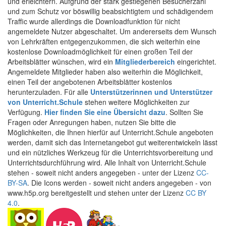
und erleichtern. Aufgrund der stark gestiegenen Besucherzahl
und zum Schutz vor böswillig beabsichtigtem und schädigendem
Traffic wurde allerdings die Downloadfunktion für nicht
angemeldete Nutzer abgeschaltet. Um andererseits dem Wunsch
von Lehrkräften entgegenzukommen, die sich weiterhin eine
kostenlose Downloadmöglichkeit für einen großen Teil der
Arbeitsblätter wünschen, wird ein
Mitgliederbereich
eingerichtet.
Angemeldete Mitglieder haben also weiterhin die Möglichkeit,
einen Teil der angebotenen Arbeitsblätter kostenlos
herunterzuladen. Für alle
Unterstützerinnen und Unterstützer
von Unterricht.Schule
stehen weitere Möglichkeiten zur
Verfügung.
Hier finden Sie eine Übersicht dazu
. Sollten Sie
Fragen oder Anregungen haben, nutzen Sie bitte die
Möglichkeiten, die Ihnen hierfür auf Unterricht.Schule angeboten
werden, damit sich das Internetangebot gut weiterentwickeln lässt
und ein nützliches Werkzeug für die Unterrichtsvorbereitung und
Unterrichtsdurchführung wird. Alle Inhalt von Unterricht.Schule
stehen - soweit nicht anders angegeben - unter der Lizenz
CC-
BY-SA
. Die Icons werden - soweit nicht anders angegeben - von
www.h5p.org bereitgestellt und stehen unter der Lizenz
CC BY
4.0
.