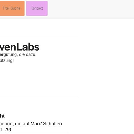
Titel-Suche
Kontakt
Vergütung, die dazu
tützung!
st
ebook
hare