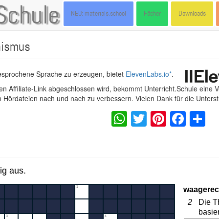
Schule
NEU: materials.school
Fächer
Downloads
nismus
gesprochene Sprache zu erzeugen, bietet
ElevenLabs.io
*
.
n Affiliate-Link abgeschlossen wird, bekommt Unterricht.Schule eine 
en Hördateien nach und nach zu verbessern. Vielen Dank für die Unters
WhatsApp
Twitter
Pintere
Fac
S