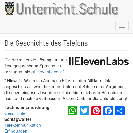
Direkt
Unterricht.Schule
zum
Inhalt
Naviga
aktivie
Die Geschichte des Telefons
Die derzeit beste Lösung, um aus
Text gesprochene Sprache zu
erzeugen, bietet
ElevenLabs.io
*
.
* Hinweis:
Wenn ein Abo nach Klick auf den Affiliate-Link
abgeschlossen wird, bekommt Unterricht.Schule eine Vergütung,
die dazu eingesetzt werden soll, die hier nutzbaren Hördateien
nach und nach zu verbessern. Vielen Dank für die Unterstützung!
WhatsApp
Twitter
Pintere
Fac
S
Fachliche Einordnung
Geschichte
Schlagwörter
Telekommunikation
Erfindungen