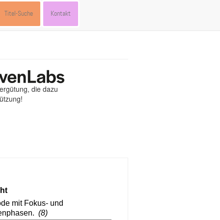
Titel-Suche
Kontakt
Vergütung, die dazu
tützung!
st
ebook
hare