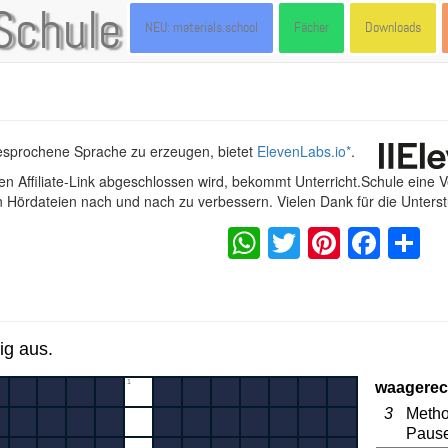
Schule
NEU: materials.school
Fächer
Downloads
gesprochene Sprache zu erzeugen, bietet
ElevenLabs.io
*
.
n Affiliate-Link abgeschlossen wird, bekommt Unterricht.Schule eine 
en Hördateien nach und nach zu verbessern. Vielen Dank für die Unters
WhatsApp
Twitter
Pintere
Fac
S