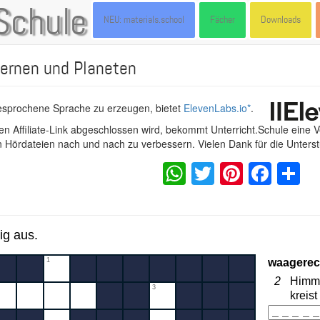
Schule
NEU: materials.school
Fächer
Downloads
ernen und Planeten
gesprochene Sprache zu erzeugen, bietet
ElevenLabs.io
*
.
n Affiliate-Link abgeschlossen wird, bekommt Unterricht.Schule eine 
en Hördateien nach und nach zu verbessern. Vielen Dank für die Unters
WhatsApp
Twitter
Pintere
Fac
S