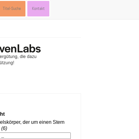
Titel-Suche
Kontakt
Vergütung, die dazu
tützung!
st
ebook
hare