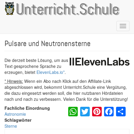
Direkt
Unterricht.Schule
zum
Inhalt
Naviga
aktivie
Pulsare und Neutronensterne
Die derzeit beste Lösung, um aus
Text gesprochene Sprache zu
erzeugen, bietet
ElevenLabs.io
*
.
* Hinweis:
Wenn ein Abo nach Klick auf den Affiliate-Link
abgeschlossen wird, bekommt Unterricht.Schule eine Vergütung,
die dazu eingesetzt werden soll, die hier nutzbaren Hördateien
nach und nach zu verbessern. Vielen Dank für die Unterstützung!
WhatsApp
Twitter
Pintere
Fac
S
Fachliche Einordnung
Astronomie
Schlagwörter
Sterne