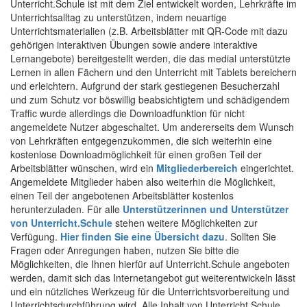
Unterricht.Schule ist mit dem Ziel entwickelt worden, Lehrkräfte im
Unterrichtsalltag zu unterstützen, indem neuartige
Unterrichtsmaterialien (z.B. Arbeitsblätter mit QR-Code mit dazu
gehörigen interaktiven Übungen sowie andere interaktive
Lernangebote) bereitgestellt werden, die das medial unterstützte
Lernen in allen Fächern und den Unterricht mit Tablets bereichern
und erleichtern. Aufgrund der stark gestiegenen Besucherzahl
und zum Schutz vor böswillig beabsichtigtem und schädigendem
Traffic wurde allerdings die Downloadfunktion für nicht
angemeldete Nutzer abgeschaltet. Um andererseits dem Wunsch
von Lehrkräften entgegenzukommen, die sich weiterhin eine
kostenlose Downloadmöglichkeit für einen großen Teil der
Arbeitsblätter wünschen, wird ein
Mitgliederbereich
eingerichtet.
Angemeldete Mitglieder haben also weiterhin die Möglichkeit,
einen Teil der angebotenen Arbeitsblätter kostenlos
herunterzuladen. Für alle
Unterstützerinnen und Unterstützer
von Unterricht.Schule
stehen weitere Möglichkeiten zur
Verfügung.
Hier finden Sie eine Übersicht dazu
. Sollten Sie
Fragen oder Anregungen haben, nutzen Sie bitte die
Möglichkeiten, die Ihnen hierfür auf Unterricht.Schule angeboten
werden, damit sich das Internetangebot gut weiterentwickeln lässt
und ein nützliches Werkzeug für die Unterrichtsvorbereitung und
Unterrichtsdurchführung wird. Alle Inhalt von Unterricht.Schule