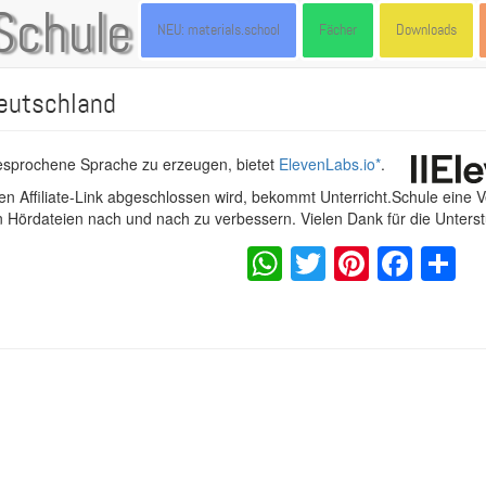
Schule
NEU: materials.school
Fächer
Downloads
eutschland
gesprochene Sprache zu erzeugen, bietet
ElevenLabs.io
*
.
n Affiliate-Link abgeschlossen wird, bekommt Unterricht.Schule eine 
en Hördateien nach und nach zu verbessern. Vielen Dank für die Unters
WhatsApp
Twitter
Pintere
Fac
S