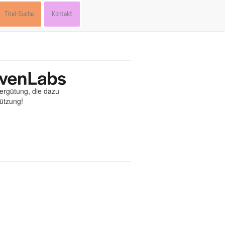
Titel-Suche
Kontakt
Vergütung, die dazu
tützung!
st
ebook
hare