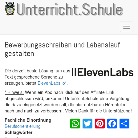
Direkt
Unterricht.Schule
zum
Inhalt
Naviga
aktivie
Bewerbungsschreiben und Lebenslauf
gestalten
Die derzeit beste Lösung, um aus
Text gesprochene Sprache zu
erzeugen, bietet
ElevenLabs.io
*
.
* Hinweis:
Wenn ein Abo nach Klick auf den Affiliate-Link
abgeschlossen wird, bekommt Unterricht.Schule eine Vergütung,
die dazu eingesetzt werden soll, die hier nutzbaren Hördateien
nach und nach zu verbessern. Vielen Dank für die Unterstützung!
WhatsApp
Twitter
Pintere
Fac
S
Fachliche Einordnung
Berufsorientierung
Schlagwörter