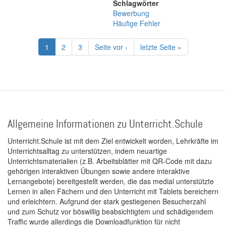
Schlagwörter
Bewerbung
Häufige Fehler
Seitennummerierung
Aktuelle
1
Page
2
Page
3
Nächste
Seite vor ›
Letzte
letzte Seite »
Seite
Seite
Seite
Allgemeine Informationen zu Unterricht.Schule
Unterricht.Schule ist mit dem Ziel entwickelt worden, Lehrkräfte im
Unterrichtsalltag zu unterstützen, indem neuartige
Unterrichtsmaterialien (z.B. Arbeitsblätter mit QR-Code mit dazu
gehörigen interaktiven Übungen sowie andere interaktive
Lernangebote) bereitgestellt werden, die das medial unterstützte
Lernen in allen Fächern und den Unterricht mit Tablets bereichern
und erleichtern. Aufgrund der stark gestiegenen Besucherzahl
und zum Schutz vor böswillig beabsichtigtem und schädigendem
Traffic wurde allerdings die Downloadfunktion für nicht