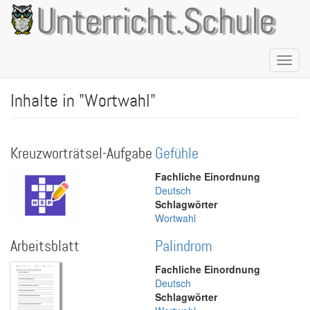
Direkt
Unterricht.Schule
zum
Inhalt
Naviga
aktivie
Inhalte in "Wortwahl"
Kreuzworträtsel-Aufgabe
Gefühle
Fachliche Einordnung
Deutsch
Schlagwörter
Wortwahl
Arbeitsblatt
Palindrom
Fachliche Einordnung
Deutsch
Schlagwörter