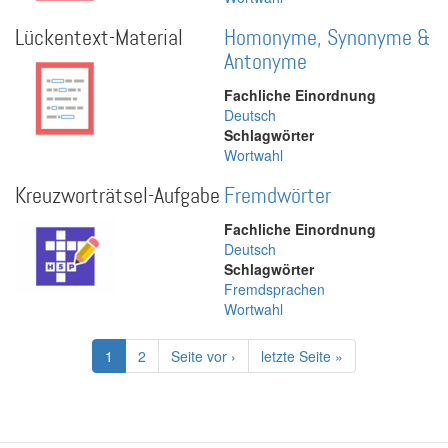
Lückentext-Material
Homonyme, Synonyme &
Antonyme
Fachliche Einordnung
Deutsch
Schlagwörter
Wortwahl
Kreuzworträtsel-Aufgabe
Fremdwörter
Fachliche Einordnung
Deutsch
Schlagwörter
Fremdsprachen
Wortwahl
Seitennummerierung
Aktuelle
1
Page
2
Nächste
Seite vor ›
Letzte
letzte Seite »
Seite
Seite
Seite