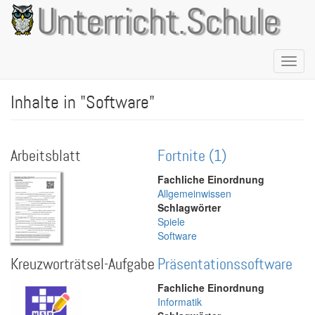
Direkt
Unterricht.Schule
zum
Inhalt
Naviga
aktivie
Inhalte in "Software"
Arbeitsblatt
Fortnite (1)
Fachliche Einordnung
Allgemeinwissen
Schlagwörter
Spiele
Software
Kreuzworträtsel-Aufgabe
Präsentationssoftware
Fachliche Einordnung
Informatik