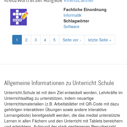
Kreuzworträtsel-Aufgabe
Virenscanner
Fachliche Einordnung
Informatik
Schlagwörter
Software
Seitennummerierung
Aktuelle
1
Page
2
Page
3
Page
4
Page
5
Nächste
Seite vor ›
Letzte
letzte Seite »
Seite
Seite
Seite
Allgemeine Informationen zu Unterricht.Schule
Unterricht.Schule ist mit dem Ziel entwickelt worden, Lehrkräfte im
Unterrichtsalltag zu unterstützen, indem neuartige
Unterrichtsmaterialien (z.B. Arbeitsblätter mit QR-Code mit dazu
gehörigen interaktiven Übungen sowie andere interaktive
Lernangebote) bereitgestellt werden, die das medial unterstützte
Lernen in allen Fächern und den Unterricht mit Tablets bereichern
und erleichtern. Aufgrund der stark gestiegenen Besucherzahl