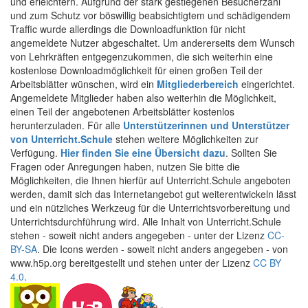
und erleichtern. Aufgrund der stark gestiegenen Besucherzahl
und zum Schutz vor böswillig beabsichtigtem und schädigendem
Traffic wurde allerdings die Downloadfunktion für nicht
angemeldete Nutzer abgeschaltet. Um andererseits dem Wunsch
von Lehrkräften entgegenzukommen, die sich weiterhin eine
kostenlose Downloadmöglichkeit für einen großen Teil der
Arbeitsblätter wünschen, wird ein
Mitgliederbereich
eingerichtet.
Angemeldete Mitglieder haben also weiterhin die Möglichkeit,
einen Teil der angebotenen Arbeitsblätter kostenlos
herunterzuladen. Für alle
Unterstützerinnen und Unterstützer
von Unterricht.Schule
stehen weitere Möglichkeiten zur
Verfügung.
Hier finden Sie eine Übersicht dazu
. Sollten Sie
Fragen oder Anregungen haben, nutzen Sie bitte die
Möglichkeiten, die Ihnen hierfür auf Unterricht.Schule angeboten
werden, damit sich das Internetangebot gut weiterentwickeln lässt
und ein nützliches Werkzeug für die Unterrichtsvorbereitung und
Unterrichtsdurchführung wird. Alle Inhalt von Unterricht.Schule
stehen - soweit nicht anders angegeben - unter der Lizenz
CC-
BY-SA
. Die Icons werden - soweit nicht anders angegeben - von
www.h5p.org bereitgestellt und stehen unter der Lizenz
CC BY
4.0
.