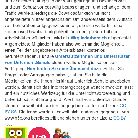
und erleichtern. Aufgrund der stark gestiegenen Besucherzahl
und zum Schutz vor böswillig beabsichtigtem und schädigendem
Traffic wurde allerdings die Downloadfunktion für nicht
angemeldete Nutzer abgeschaltet. Um andererseits dem Wunsch
von Lehrkräften entgegenzukommen, die sich weiterhin eine
kostenlose Downloadmöglichkeit für einen großen Teil der
Arbeitsblätter wünschen, wird ein
Mitgliederbereich
eingerichtet.
Angemeldete Mitglieder haben also weiterhin die Möglichkeit,
einen Teil der angebotenen Arbeitsblätter kostenlos
herunterzuladen. Für alle
Unterstützerinnen und Unterstützer
von Unterricht.Schule
stehen weitere Möglichkeiten zur
Verfügung.
Hier finden Sie eine Übersicht dazu
. Sollten Sie
Fragen oder Anregungen haben, nutzen Sie bitte die
Möglichkeiten, die Ihnen hierfür auf Unterricht.Schule angeboten
werden, damit sich das Internetangebot gut weiterentwickeln lässt
und ein nützliches Werkzeug für die Unterrichtsvorbereitung und
Unterrichtsdurchführung wird. Alle Inhalt von Unterricht.Schule
stehen - soweit nicht anders angegeben - unter der Lizenz
CC-
BY-SA
. Die Icons werden - soweit nicht anders angegeben - von
www.h5p.org bereitgestellt und stehen unter der Lizenz
CC BY
4.0
.