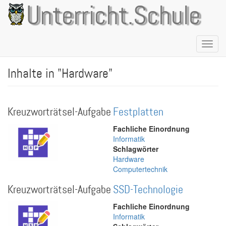
Direkt
Unterricht.Schule
zum
Inhalt
Naviga
aktivie
Inhalte in "Hardware"
Kreuzworträtsel-Aufgabe
Festplatten
Fachliche Einordnung
Informatik
Schlagwörter
Hardware
Computertechnik
Kreuzworträtsel-Aufgabe
SSD-Technologie
Fachliche Einordnung
Informatik