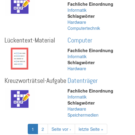
Fachliche Einordnung
Informatik
Schlagwörter
Hardware
Computertechnik
Lückentext-Material
Computer
Fachliche Einordnung
Informatik
Schlagwörter
Hardware
Kreuzworträtsel-Aufgabe
Datenträger
Fachliche Einordnung
Informatik
Schlagwörter
Hardware
Speichermedien
Seitennummerierung
Aktuelle
1
Page
2
Nächste
Seite vor ›
Letzte
letzte Seite »