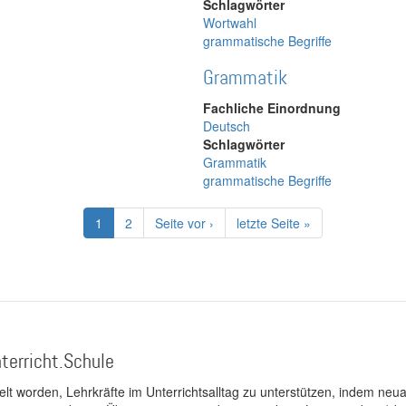
Schlagwörter
Wortwahl
grammatische Begriffe
Grammatik
Fachliche Einordnung
Deutsch
Schlagwörter
Grammatik
grammatische Begriffe
Aktuelle
1
Page
2
Nächste
Seite vor ›
Letzte
letzte Seite »
Seite
Seite
Seite
terricht.Schule
kelt worden, Lehrkräfte im Unterrichtsalltag zu unterstützen, indem neuar