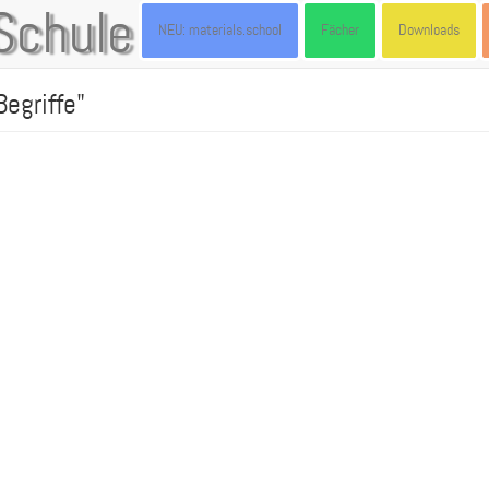
Schule
NEU: materials.school
Fächer
Downloads
egriffe"