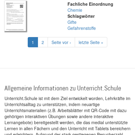
Fachliche Einordnung
Chemie
Schlagwörter
Gifte
Gefahrenstoffe
Seitennummerierung
Aktuelle
1
Page
2
Nächste
Seite vor ›
Letzte
letzte Seite »
Seite
Seite
Seite
Allgemeine Informationen zu Unterricht.Schule
Unterricht.Schule ist mit dem Ziel entwickelt worden, Lehrkräfte im
Unterrichtsalltag zu unterstützen, indem neuartige
Unterrichtsmaterialien (z.B. Arbeitsblätter mit QR-Code mit dazu
gehörigen interaktiven Übungen sowie andere interaktive
Lernangebote) bereitgestellt werden, die das medial unterstützte
Lernen in allen Fächern und den Unterricht mit Tablets bereichern
und erleichtern. Aufgrund der stark gestiegenen Besucherzahl