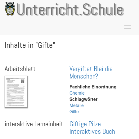
Direkt
Unterricht.Schule
zum
Inhalt
Naviga
aktivie
Inhalte in "Gifte"
Arbeitsblatt
Vergiftet Blei die
Menschen?
Fachliche Einordnung
Chemie
Schlagwörter
Metalle
Gifte
interaktive Lerneinheit
Giftige Pilze –
Interaktives Buch