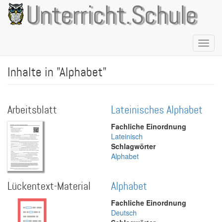
Direkt
Unterricht.Schule
zum
Inhalt
Naviga
aktivie
Inhalte in "Alphabet"
Arbeitsblatt
Lateinisches Alphabet
Fachliche Einordnung
Lateinisch
Schlagwörter
Alphabet
Lückentext-Material
Alphabet
Fachliche Einordnung
Deutsch