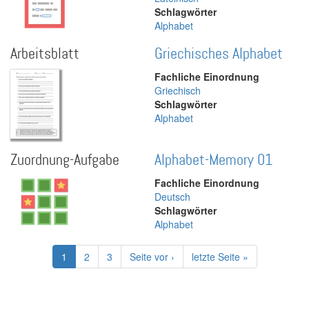
Schlagwörter
Alphabet
Arbeitsblatt
Griechisches Alphabet
Fachliche Einordnung
Griechisch
Schlagwörter
Alphabet
Zuordnung-Aufgabe
Alphabet-Memory 01
Fachliche Einordnung
Deutsch
Schlagwörter
Alphabet
Seitennummerierung
Aktuelle
1
Page
2
Page
3
Nächste
Seite vor ›
Letzte
letzte Seite »
Seite
Seite
Seite