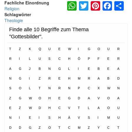
WhatsApp
Twitter
Pintere
Fac
S
Fachliche Einordnung
Religion
Schlagwörter
Theologie