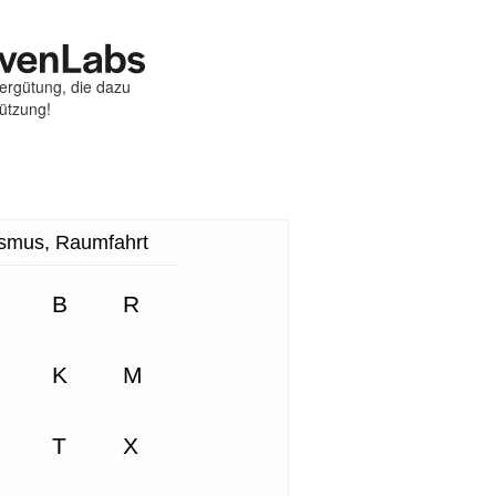
Vergütung, die dazu
tützung!
st
ebook
hare