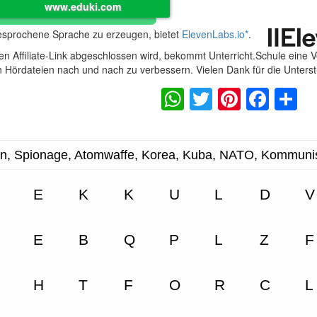
www.eduki.com
gesprochene Sprache zu erzeugen, bietet
ElevenLabs.io
*
.
n Affiliate-Link abgeschlossen wird, bekommt Unterricht.Schule eine 
en Hördateien nach und nach zu verbessern. Vielen Dank für die Unters
WhatsApp
Twitter
Pintere
Fac
S