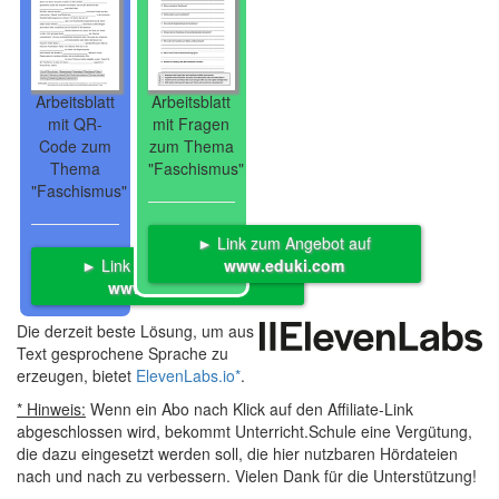
Arbeitsblatt
Arbeitsblatt
mit QR-
mit Fragen
Code zum
zum Thema
Thema
"Faschismus"
"Faschismus"
► Link zum Angebot auf
► Link zum Angebot auf
www.eduki.com
www.eduki.com
Die derzeit beste Lösung, um aus
Text gesprochene Sprache zu
erzeugen, bietet
ElevenLabs.io
*
.
* Hinweis:
Wenn ein Abo nach Klick auf den Affiliate-Link
abgeschlossen wird, bekommt Unterricht.Schule eine Vergütung,
die dazu eingesetzt werden soll, die hier nutzbaren Hördateien
nach und nach zu verbessern. Vielen Dank für die Unterstützung!