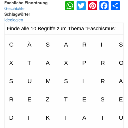
WhatsApp
Twitter
Pintere
Fac
S
Fachliche Einordnung
Geschichte
Schlagwörter
Ideologien