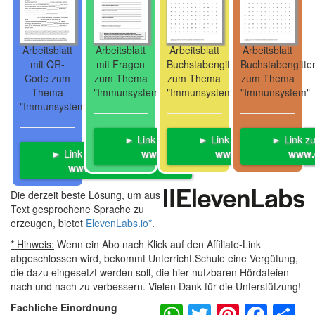
Arbeitsblatt
Arbeitsblatt
Arbeitsblatt
Arbeitsblatt
mit QR-
mit Fragen
Buchstabengitter
Buchstabengitte
Code zum
zum Thema
zum Thema
zum Thema
Thema
"Immunsystem"
"Immunsystem"
"Immunsystem"
"Immunsystem"
► Link zum Angebot auf
► Link zum Angebot auf
► Link z
► Link zum Angebot auf
www.eduki.com
www.eduki.com
www.
www.eduki.com
Die derzeit beste Lösung, um aus
Text gesprochene Sprache zu
erzeugen, bietet
ElevenLabs.io
*
.
* Hinweis:
Wenn ein Abo nach Klick auf den Affiliate-Link
abgeschlossen wird, bekommt Unterricht.Schule eine Vergütung,
die dazu eingesetzt werden soll, die hier nutzbaren Hördateien
nach und nach zu verbessern. Vielen Dank für die Unterstützung!
WhatsApp
Twitter
Pintere
Fac
S
Fachliche Einordnung