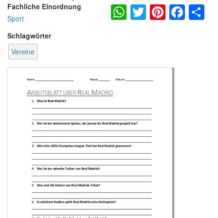
WhatsApp
Twitter
Pintere
Fac
S
Fachliche Einordnung
Sport
Schlagwörter
Vereine