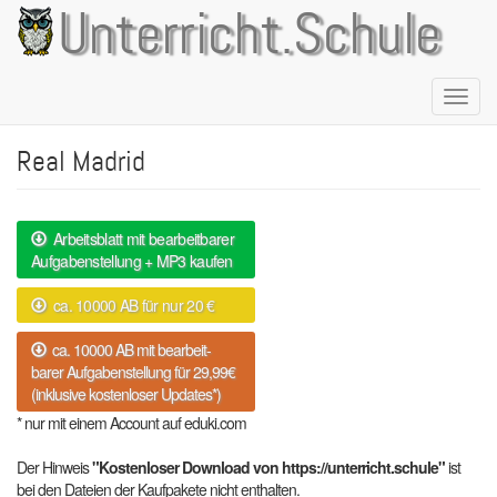
Direkt
Unterricht.Schule
zum
Inhalt
Naviga
aktivie
Real Madrid
Arbeitsblatt mit bearbeitbarer
Aufgabenstellung + MP3 kaufen
ca. 10000 AB für nur 20 €
ca. 10000 AB mit bearbeit-
barer Aufgabenstellung für 29,99€
(inklusive kostenloser Updates*)
* nur mit einem Account auf eduki.com
Der Hinweis
"Kostenloser Download von https://unterricht.schule"
ist
bei den Dateien der Kaufpakete nicht enthalten.