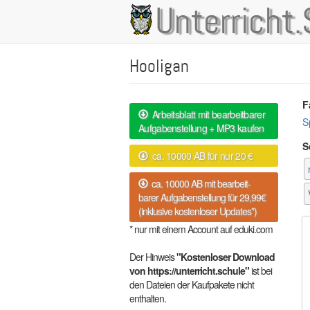
Direkt
Unterricht.
Main
zum
Inhalt
navigation
Hooligan
F
Arbeitsblatt mit bearbeitbarer
S
Aufgabenstellung + MP3 kaufen
S
ca. 10000 AB für nur 20 €
ca. 10000 AB mit bearbeit-
barer Aufgabenstellung für 29,99€
(inklusive kostenloser Updates*)
* nur mit einem Account auf eduki.com
Der Hinweis
"Kostenloser Download
von https://unterricht.schule"
ist bei
den Dateien der Kaufpakete nicht
enthalten.