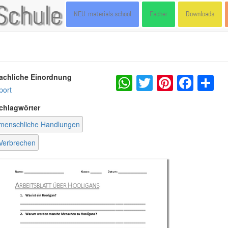
Schule
NEU: materials.school
Fächer
Downloads
WhatsApp
Twitter
Pintere
Fac
S
achliche Einordnung
port
chlagwörter
menschliche Handlungen
Verbrechen