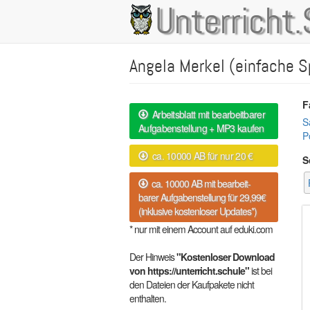
Direkt
Unterricht.
Main
zum
Inhalt
navigation
Angela Merkel (einfache S
F
Arbeitsblatt mit bearbeitbarer
S
Aufgabenstellung + MP3 kaufen
Po
ca. 10000 AB für nur 20 €
S
ca. 10000 AB mit bearbeit-
barer Aufgabenstellung für 29,99€
(inklusive kostenloser Updates*)
* nur mit einem Account auf eduki.com
Der Hinweis
"Kostenloser Download
von https://unterricht.schule"
ist bei
den Dateien der Kaufpakete nicht
enthalten.