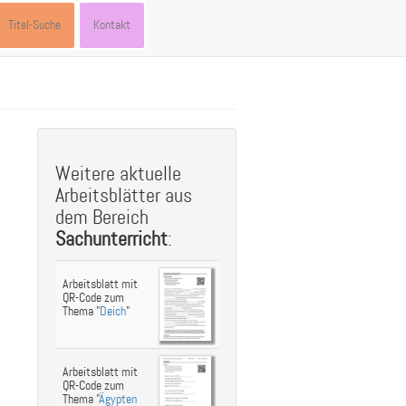
Titel-Suche
Kontakt
st
ebook
hare
Weitere aktuelle
Arbeitsblätter aus
dem Bereich
Sachunterricht
:
Arbeitsblatt mit
QR-Code zum
Thema "
Deich
"
Arbeitsblatt mit
QR-Code zum
Thema "
Ägypten