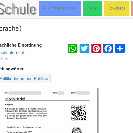
Schule
NEU: materials.school
Fächer
Downloads
prache)
WhatsApp
Twitter
Pintere
Fac
S
achliche Einordnung
achunterricht
litik
chlagwörter
Politikerinnen und Politiker