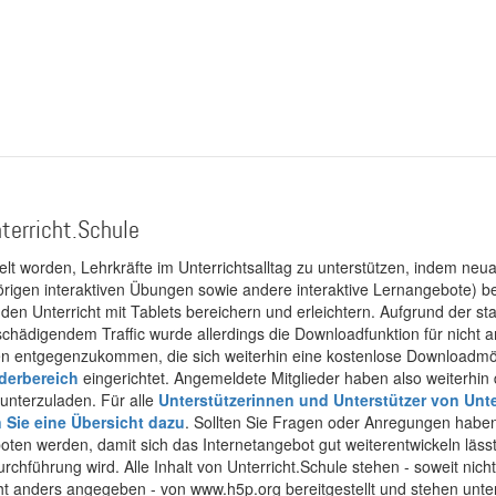
terricht.Schule
kelt worden, Lehrkräfte im Unterrichtsalltag zu unterstützen, indem neuar
rigen interaktiven Übungen sowie andere interaktive Lernangebote) ber
 den Unterricht mit Tablets bereichern und erleichtern. Aufgrund der 
 schädigendem Traffic wurde allerdings die Downloadfunktion für nicht
 entgegenzukommen, die sich weiterhin eine kostenlose Downloadmögli
ederbereich
eingerichtet. Angemeldete Mitglieder haben also weiterhin d
unterzuladen. Für alle
Unterstützerinnen und Unterstützer von Unte
n Sie eine Übersicht dazu
. Sollten Sie Fragen oder Anregungen haben,
boten werden, damit sich das Internetangebot gut weiterentwickeln läss
urchführung wird. Alle Inhalt von Unterricht.Schule stehen - soweit nic
cht anders angegeben - von www.h5p.org bereitgestellt und stehen unte