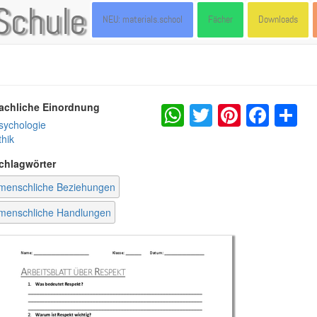
Schule
NEU: materials.school
Fächer
Downloads
WhatsApp
Twitter
Pintere
Fac
S
achliche Einordnung
sychologie
thik
chlagwörter
menschliche Beziehungen
menschliche Handlungen