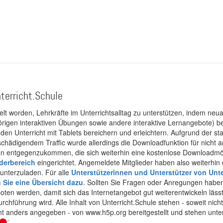
terricht.Schule
kelt worden, Lehrkräfte im Unterrichtsalltag zu unterstützen, indem neuar
rigen interaktiven Übungen sowie andere interaktive Lernangebote) ber
 den Unterricht mit Tablets bereichern und erleichtern. Aufgrund der 
 schädigendem Traffic wurde allerdings die Downloadfunktion für nicht
 entgegenzukommen, die sich weiterhin eine kostenlose Downloadmögli
ederbereich
eingerichtet. Angemeldete Mitglieder haben also weiterhin d
unterzuladen. Für alle
Unterstützerinnen und Unterstützer von Unte
n Sie eine Übersicht dazu
. Sollten Sie Fragen oder Anregungen haben,
boten werden, damit sich das Internetangebot gut weiterentwickeln läss
urchführung wird. Alle Inhalt von Unterricht.Schule stehen - soweit nic
cht anders angegeben - von www.h5p.org bereitgestellt und stehen unte