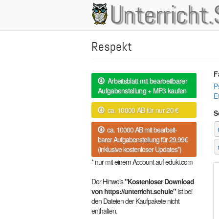
Direkt
Unterricht.
Main
zum
Inhalt
navigation
Respekt
F
Arbeitsblatt mit bearbeitbarer
P
Aufgabenstellung + MP3 kaufen
E
ca. 10000 AB für nur 20 €
S
ca. 10000 AB mit bearbeit-
barer Aufgabenstellung für 29,99€
(inklusive kostenloser Updates*)
* nur mit einem Account auf eduki.com
Der Hinweis
"Kostenloser Download
von https://unterricht.schule"
ist bei
den Dateien der Kaufpakete nicht
enthalten.