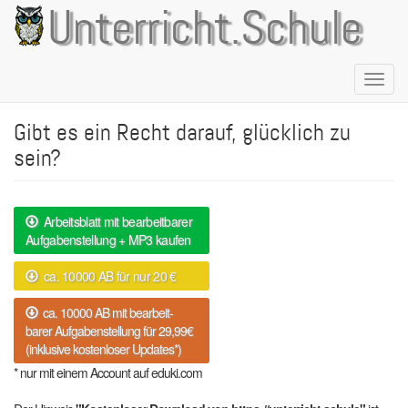
Direkt
Unterricht.Schule
zum
Inhalt
Naviga
aktivie
Gibt es ein Recht darauf, glücklich zu
sein?
Arbeitsblatt mit bearbeitbarer
Aufgabenstellung + MP3 kaufen
ca. 10000 AB für nur 20 €
ca. 10000 AB mit bearbeit-
barer Aufgabenstellung für 29,99€
(inklusive kostenloser Updates*)
* nur mit einem Account auf eduki.com