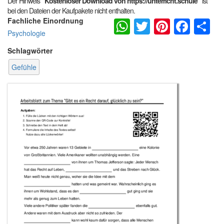
Der Hinweis
"Kostenloser Download von https://unterricht.schule"
ist
bei den Dateien der Kaufpakete nicht enthalten.
WhatsApp
Twitter
Pintere
Fac
S
Fachliche Einordnung
Psychologie
Schlagwörter
Gefühle