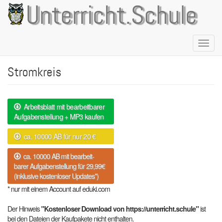
Direkt
Unterricht.Schule
zum
Inhalt
Naviga
aktivie
Stromkreis
Arbeitsblatt mit bearbeitbarer
Aufgabenstellung + MP3 kaufen
ca. 10000 AB für nur 20 €
ca. 10000 AB mit bearbeit-
barer Aufgabenstellung für 29,99€
(inklusive kostenloser Updates*)
* nur mit einem Account auf eduki.com
Der Hinweis
"Kostenloser Download von https://unterricht.schule"
ist
bei den Dateien der Kaufpakete nicht enthalten.