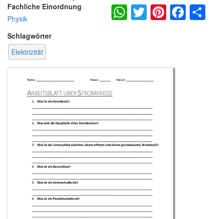
WhatsApp
Twitter
Pintere
Fac
S
Fachliche Einordnung
Physik
Schlagwörter
Elektrizität