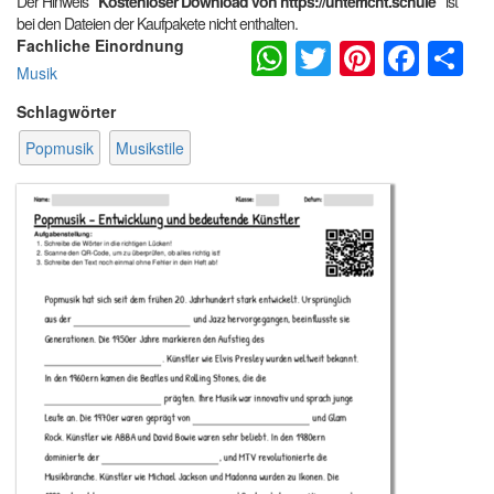
Der Hinweis
"Kostenloser Download von https://unterricht.schule"
ist
bei den Dateien der Kaufpakete nicht enthalten.
WhatsApp
Twitter
Pintere
Fac
S
Fachliche Einordnung
Musik
Schlagwörter
Popmusik
Musikstile