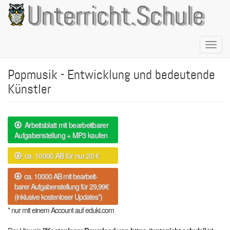
Direkt
Unterricht.Schule
zum
Inhalt
Naviga
aktivie
Popmusik - Entwicklung und bedeutende
Künstler
Arbeitsblatt mit bearbeitbarer
Aufgabenstellung + MP3 kaufen
ca. 10000 AB für nur 20 €
ca. 10000 AB mit bearbeit-
barer Aufgabenstellung für 29,99€
(inklusive kostenloser Updates*)
* nur mit einem Account auf eduki.com